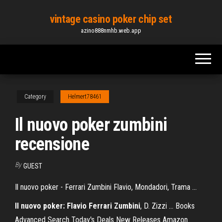
Skip
vintage casino poker chip set
to
azino888nmhb.web.app
the
content
Category
Helmert78461
Il nuovo poker zumbini
recensione
By
GUEST
Il nuovo poker - Ferrari Zumbini Flavio, Mondadori, Trama ...
Il nuovo poker: Flavio Ferrari Zumbini
, D. Zizzi ... Books
Advanced Search Today's Deals New Releases Amazon